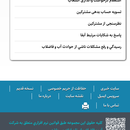
استعلام درخواست واگذاری انشعاب
تسویه حساب بدهی مشترکین
نظرسنجی از مشترکین
پاسخ به شكايات مرتبط آبفا
رسيدگي و رفع مشكلات ناشي از حوادث آب و فاضلاب
سایت خبری
حفاظت از حریم خصوصی
نسخه قدیم
سرویس ایمیل
نقشه سایت
درباره ما
تماس با ما
كليه حقوق اين مجموعه طبق قوانين نرم افزاري متعلق به شركت