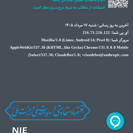
آب و فاضلاب استان ايلام می باشد.
استفاده از مطالب به شرط درج منبع مجاز است.
آخرین به روز رسانی: شنبه ۱۷ مرداد ۱۴۰۵
آی پی شما: 216.73.216.122
مرورگر شما: Mozilla/5.0 (Linux; Android 14; Pixel 8)
AppleWebKit/537.36 (KHTML, like Gecko) Chrome/131.0.0.0 Mobile
Safari/537.36; ClaudeBot/1.0; +claudebot@anthropic.com)