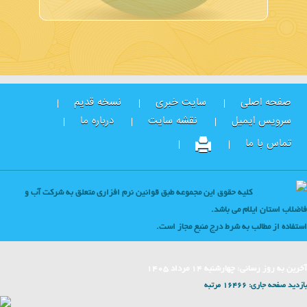
سایت خبری
نسخه قدیم
یل
نقشه سایت
درباره ما
يه حقوق اين مجموعه طبق قوانين نرم افزاري متعلق به شركت آب و
 می باشد.
ه شرط درج منبع مجاز است.
نبه ۱۴ مرداد ۱۴۰۵