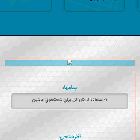
پیامها:
مطالعات نشان مي دهد با انجام اين كار هر ماه 120ليتر آب صرفه جويي مي شود.‏
نظرسنجی:
شستن لباسهای تیره با آب سرد باعث صرفه جویی ،کاهش مصرف انرژی‏