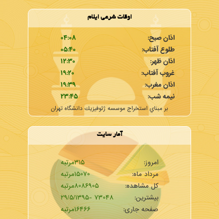
اوقات شرعی ایلام
ار بدينگونه است كه ظرفشويي را پر از آب كرده و ظرف را داخل آب مي گذاريم
اذان صبح:
۰۴:۰۸
طلوع آفتاب:
۰۵:۴۰
ا ‏داخل ظرفشويي پاك كرده سپس عمل آبكشي را انجام مي دهيم.‏
اذان ظهر:
۱۲:۳۰
غروب آفتاب:
۱۹:۲۰
اذان مغرب:
۱۹:۳۹
نيمه شب:
۲۳:۴۵
بر مبناي استخراج موسسه ژئوفيزيك دانشگاه تهران
آمار سایت
امروز:
۳۱۵مرتبه
مرداد ماه:
۱۵۰۷۰مرتبه
كل مشاهده:
۸۰۸۶۹۰۵مرتبه
بیشترین:
۷۳۰۴۸ -۲۹/۵/۱۳۹۵
صفحه جاری:
۱۶۴۶۶مرتبه