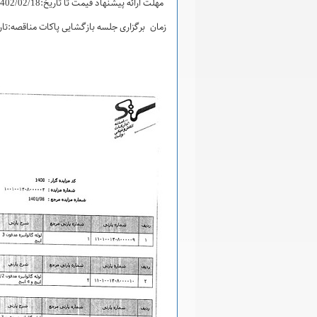
مهلت ارائه پیشنهاد قیمت تا تاریخ:1402/02/18ساعت 14ب.ظ
زمان برگزاری جلسه بازگشایی پاکات مناقصه:تاریخ1402/02/19ساعت 10