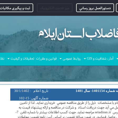
دستورالعمل بروز رساني
میز خدمت الکترونیک
ثبت و پیگیری مکاتبات 
آمار، شفافیت و GIS
روابـط عمومـی
قوانین و مقررات
تحقیقات و کیفیت
نظا
1- سال 1401
تاریخ اعلام : 30/1/1402
شماره آگهی: 15-102
ام با مشخصات ذیل را از طريق مناقصه عمومي خریداری نماید. لذا از تامین
مل مي آيد جهت دريافت اسناد و شرکت در مناقصه و ارائه پیشنهاد قیمت به
سامانه تداركات الكترونيكي دولت (ستاد) به آدرس setadiran.ir مراجعه نماید. جهت كسب اطلاعات بيشتر با شماره تلفن 7-
امور بازرگانی تماس حاصل فرماييد. در ضمن مبالغ تضمین بر اساس آیین نامه تضمین معاملات