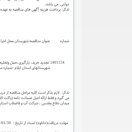
دولتی می باشد.
تذکر: پرداخت هزینه آگهی های مناقصه به عهده 
شماره
عنوان مناقصه-شهرستان محل اجرا
1401154
تجدید خرید، بارگیری،حمل وتخلیه ل
شهرستانهای استان ایلام -شماره مناقصه:1401154 من
تذکر: لازم بذکر است کلیه مراحل مناقصه از دری
می گیرد و فقط ارائه اصل ضمانت نامه (پاکت الف
میدان دفاع مقدس ، شرکت آب و فاضلاب استان ا
مهلت دریافت(دانلود) اسناد از تاریخ : 1402/01/30لغایت 1402/02/06ساعت 14ب.ظ