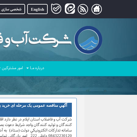
English
شخصی سازی
درباره مــا
امور مشترکین
آگهي مناقصه عمومی یک مرحله ای خرید به شماره 401154
شركت آب و فاضلاب استان ايلام در نظر دارد اقل
کنندگان و تولید کنندگان واجد شرايط دعوت بع
08432230120 داخلی 222 