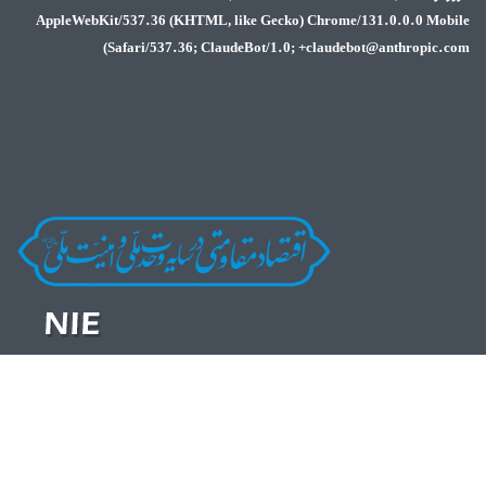
AppleWebKit/537.36 (KHTML, l
Safari/537.36; Cla