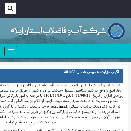
منو
تاریخ اعلام : 30/1/1402
شماره آگهی: 18-102
شرکت آب و فاضلاب استان ایلام در نظر دارد اقلام لوله های مازاد بر نیاز خود را به تعداد 9گروه شامل لوله گالوانیزه 5/2، 3، 4،
وان-ملکشاهی ودره شهر از طریق مزایده عمومی به فروش برساند ، متقاضیان می توانند در
10
/1401
با مراجعه به امور بازرگانی شرکت به نشانی ایلام-بلوار دانشجو- میدان دفاع
 بازدید از اقلام مزایده اقدام و اسناد مزایده را در مهلت ذکر شده از طریق سامانه
www.setadira
دریافت ، تکمیل و بارگزاری نمایند . ضمناً کلیه مراحل مزایده از دریافت
بازگشایی پاکتها از طریق سامانه تدارکات الکترونیک دولت انجام خواهد شد و لازم است
 نسبت به انجام مراحل ثبت نام در سامانه مذکور و دریافت گواهی امضا الکترونیکی
جهت شرکت در مزایده اقدام نمایند.
هر گروه از اقلام در اسناد مزایده مندرج است و مزایده گران مکلفند معادل مبلغ