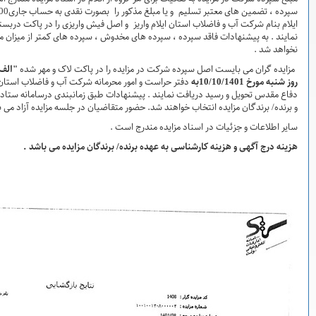
سپرده ، تضمین های معتبر تسلیم و یا مبلغ مذکور را بصورت نقدی به حساب جاری010343383000 نزد بانک ملی شعبه شادآباد
 واریز و اصل فیش واریزی را در پاکت دربسته گذاشته و در موعد مقرر به شرکت تحویل
ه های مخدوش ، سپرده های کمتر از میزان مقرر ، چک شخصی و نظایر آن ترتیب اثر داده
ر مزایده را در پاکت لاک و مهر شده
"الف"
گذاشته و حداکثر تا پایان وقت اداری
و امور محرمانه شرکت آب و فاضلاب استان ایلام به نشانی ایلام-بلوار دانشجو- میدان
 پیشنهادات طبق زمانبندی درسامانه ستاددر محل شرکت آبفای استان ایلام بازگشایی
د. حضور متقاضیان در جلسه مزایده آزاد می باشد .
ندرج است .
ه برنده/ برندگان مزایده می باشد .