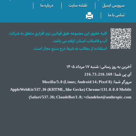
سرویس ایمیل
نقشه سایت
درباره ما
تماس با ما
كليه حقوق اين مجموعه طبق قوانين نرم افزاري متعلق به شركت
آب و فاضلاب استان ايلام می باشد.
استفاده از مطالب به شرط درج منبع مجاز است.
آخرین به روز رسانی: شنبه ۱۷ مرداد ۱۴۰۵
آی پی شما: 216.73.216.169
مرورگر شما: Mozilla/5.0 (Linux; Android 14; Pixel 8)
AppleWebKit/537.36 (KHTML, like Gecko) Chrome/131.0.0.0 Mobile
Safari/537.36; ClaudeBot/1.0; +claudebot@anthropic.com)