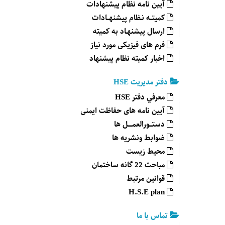
آیین نامه نظام پیشنهادات
کمیتــه نـظام پیشنهــادات
ارسال پیشنهـاد به کمیته
فرم های فیزیکی مورد نیاز
اخبار کمیته نظام پیشنهاد
دفتر مدیریت HSE
معرفي دفتر HSE
آیین نامه های حفاظت ایمنی
دستـــورالعمــــل ها
ضوابط ونشریه ها
محیط زيست
مباحث 22 گانه ساختمان
قوانين مرتبط
H.S.E plan
تماس با ما