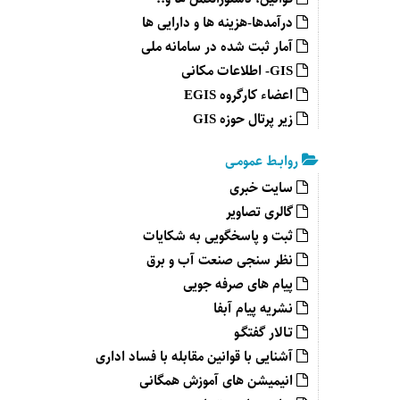
درآمدها-هزینه ها و دارایی ها
آمار ثبت شده در سامانه ملی
GIS- اطلاعات مکانی
اعضاء کارگروه EGIS
زیر پرتال حوزه GIS
روابـط عمومـی
سایت خبری
گالری تصاویر
ثبت و پاسخگویی به شکایات
نظر سنجی صنعت آب و برق
پیام های صرفه جویی
نشریه پیام آبفا
تـالار گفتگـو
آشنایی با قوانین مقابله با فساد اداری
انیمیشن های آموزش همگانی