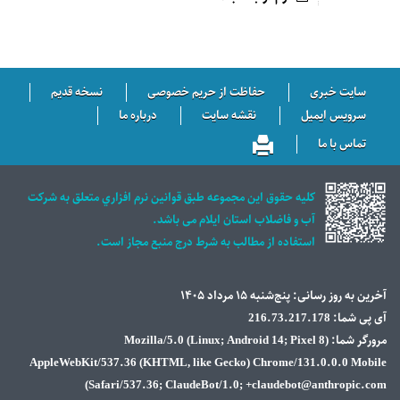
ایت خبری
حفاظت از حریم خصوصی
نسخه قدیم
رویس ایمیل
نقشه سایت
درباره ما
ماس با ما
كليه حقوق اين مجموعه طبق قوانين نرم افزاري متعلق به شركت
آب و فاضلاب استان ايلام می باشد.
استفاده از مطالب به شرط درج منبع مجاز است.
ه روز رسانی: پنج‌شنبه ۱۵ مرداد ۱۴۰۵
 216.73.217.178
مرورگر شما: Mozilla/5.0 (Linux; Android 14; Pixel 8)
AppleWebKit/537.36 (KHTML, like Gecko) Chrome/131.0.0.0 Mo
Safari/537.36; ClaudeBot/1.0; +claudebot@anthropic