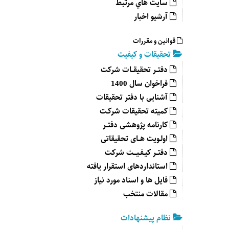
سايت هاي مرتبط
آرشیو اخبار
قوانین و مقررات
تحقیقات و کیفیت
دفتــر تحقیقــات شرکت
فراخوان سال 1400
آشنایی با دفتر تحقیقات
کمیته تحقیقات شرکـت
کارنامه پژوهشی دفتــر
اولـویت هــای تحقیقاتی
دفتــر کیـفـیـــت شرکت
استانداردهای استقرار یافته
فایل ها و اسناد مورد نیاز
مقالات منتخب
نظام پیشنهادات