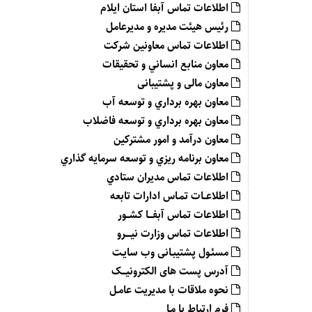
اطلاعات تماس آبفا استان ایلام
رئیس هیئت مدیره و مدیرعامل
اطلاعات تماس معاونين شركت
معاون منابع انساني و تحقيقات
معاون مالی و پشتیبانی
معاون بهره برداري و توسعه آب
معاون بهره برداري و توسعه فاضلاب
معاون درآمد و امور مشترکین
معاون برنامه ريزي و توسعه سرمايه گذاري
اطلاعات تماس مديران ستادي
اطلاعــات تمـاس ادارات تابعه
اطلاعات تماس آبفـــا كشــور
اطلاعات تماس وزارت نيــــرو
مسئـول پشتیبـانی وب سایـت
آدرس پست های الکترونیـــک
نحوه ملاقات با مديريت عامـل
فرم ارتباط با مـا