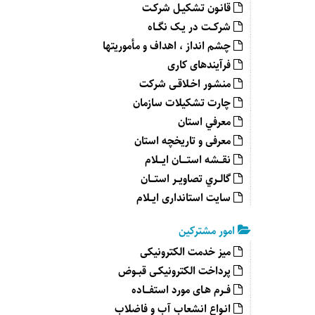
قانـون تشكيـل شركـت
شرکــت در یـک نگــاه
چشم انداز ، اهداف و مأموریتها
فرآیندهای کاری
منشـور اخـلاقـی شرکت
چارت تشکیلات سازمان
معرفي استان
معرفی و تاریخچه استان
نقــشه استــــان ایـــلام
گالــري تصاويــر استـــان
سایت استانداری ایــلام
امور مشترکین
میز خدمت الکترونیکی
پرداخت الکترونیکـی قبــوض
فــرم هـای مورد استفـــاده
انـواع انشعاب آب و فاضلاب