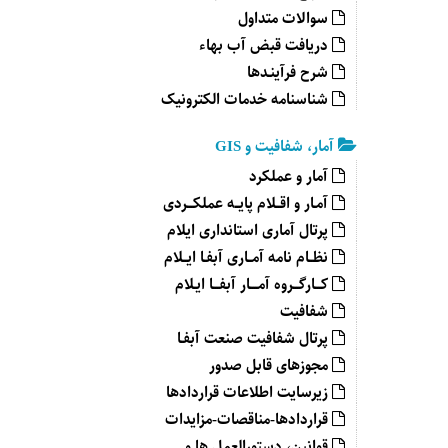
سوالات متداول
دریافت قبض آب بهاء
شرح فرآینـدها
شناسنامه خدمات الکترونیک
آمار، شفافیت و GIS
آمار و عملکرد
آمـار و اقــلام پایــه عملکـــردی
پرتال آماری استانداری ایلام
نظــام نامه آمــاری آبفـا ایــلام
کـــارگـــروه آمــــار آبفـــا ایـلام
شفافیت
پرتال شفافیت صنعت آبفـا
مجوزهای قابل صدور
زیرسایت اطلاعات قراردادها
قراردادها-مناقصات-مزایدات
قوانین، دستورالعمل ها و..