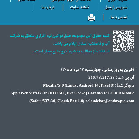
سرویس ایمیل
نقشه سایت
درباره ما
تماس با ما
كليه حقوق اين مجموعه طبق قوانين نرم افزاري متعلق به شركت
آب و فاضلاب استان ايلام می باشد.
استفاده از مطالب به شرط درج منبع مجاز است.
آخرین به روز رسانی: چهار‌شنبه ۱۴ مرداد ۱۴۰۵
آی پی شما: 216.73.217.33
مرورگر شما: Mozilla/5.0 (Linux; Android 14; Pixel 8)
AppleWebKit/537.36 (KHTML, like Gecko) Chrome/131.0.0.0 Mobile
Safari/537.36; ClaudeBot/1.0; +claudebot@anthropic.com)