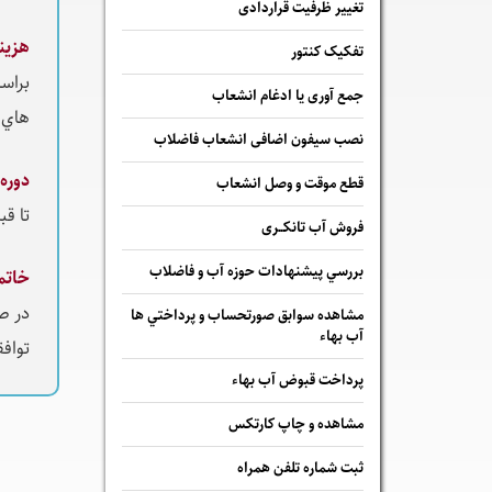
تغییر ظرفیت قراردادی
هزين
تفکیک کنتور
براس
جمع آوری یا ادغام انشعاب
هاي 
نصب سیفون اضافی انشعاب فاضلاب
دوره
قطع موقت و وصل انشعاب
تا ق
فروش آب تانکــری
بررسي پيشنهادات حوزه آب و فاضلاب
خاتم
در ص
مشاهده سوابق صورتحساب و پرداختي ها
آب بهاء
توافق
پرداخت قبوض آب بهاء
مشاهده و چاپ کارتکس
ثبت شماره تلفن همراه