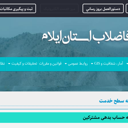
دستورالعمل بروز رساني
میز خدمت الکترونیک
ثبت و پیگیری مکاتبات 
آمار، شفافیت و GIS
روابـط عمومـی
قوانین و مقررات
تحقیقات و کیفیت
نظا
مه سطح خدمت
ه حساب بدهی مشترکین