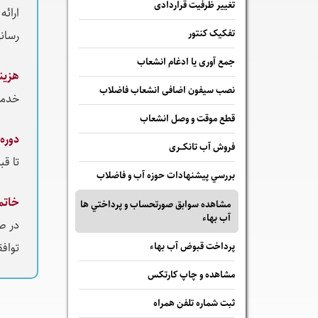
تغییر ظرفیت قراردادی
ارائ
تفکیک کنتور
رسان
جمع آوری یا ادغام انشعاب
هزين
نصب سیفون اضافی انشعاب فاضلاب
خدما
قطع موقت و وصل انشعاب
دوره
فروش آب تانکــری
تا ق
بررسي پيشنهادات حوزه آب و فاضلاب
خاتم
مشاهده سوابق صورتحساب و پرداختي ها
آب بهاء
در ص
پرداخت قبوض آب بهاء
توافق
مشاهده و چاپ کارتکس
ثبت شماره تلفن همراه