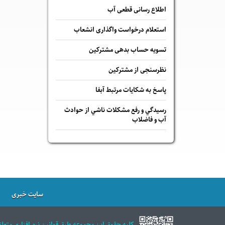
اطلاع رسانی قطعی آب
استعلام درخواست واگذاری انشعاب
تسویه حساب بدهی مشترکین
نظرسنجی از مشترکین
پاسخ به شكايات مرتبط آبفا
رسيدگي و رفع مشكلات ناشي از حوادث
آب و فاضلاب
سایت خبری
كليه حقوق اين مجموعه طبق قوانين نرم افزاري متعل