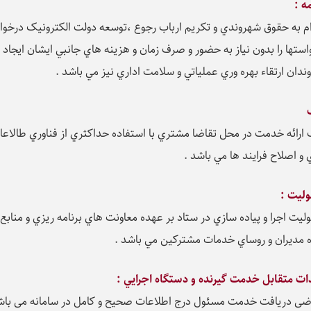
ه :
ام به حقوق شهروندي و تکريم ارباب رجوع ،‌توسعه دولت الکترونيک درخ
استها را بدون نياز به حضور و صرف زمان و هزينه هاي جانبي ايشان ايجاد
دان ارتقاء بهره وري عملياتي و سلامت اداري نيز مي باشد .
ارائه خدمت در محل تقاضا مشتري با استفاده حداکثري از فناوري طالا
و اصلاح فرايند ها مي باشد .
ليت :
ليت اجرا و پياده سازي در ستاد بر عهده معاونت هاي برنامه ريزي و منابع
 مديران و روساي خدمات مشترکين مي باشد .
ات متقابل خدمت گيرنده و دستگاه اجرايي :
ضی دریافت خدمت مسئول درج اطلاعات صحیح و کامل در سامانه می باش