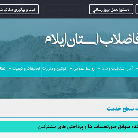
دستورالعمل بروز رساني
میز خدمت الکترونیک
ثبت و پیگیری مکاتبات 
آمار، شفافیت و GIS
روابـط عمومـی
قوانین و مقررات
تحقیقات و کیفیت
نظا
مه سطح خدمت
ه سوابق صورتحساب ها و پرداختی های مشترکین