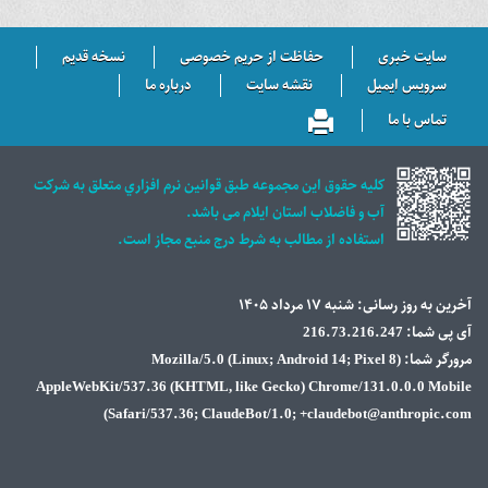
سایت خبری
حفاظت از حریم خصوصی
نسخه قدیم
سرویس ایمیل
نقشه سایت
درباره ما
تماس با ما
كليه حقوق اين مجموعه طبق قوانين نرم افزاري متعلق به شركت
آب و فاضلاب استان ايلام می باشد.
استفاده از مطالب به شرط درج منبع مجاز است.
آخرین به روز رسانی: شنبه ۱۷ مرداد ۱۴۰۵
آی پی شما: 216.73.216.247
مرورگر شما: Mozilla/5.0 (Linux; Android 14; Pixel 8)
AppleWebKit/537.36 (KHTML, like Gecko) Chrome/131.0.0.0 Mobile
Safari/537.36; ClaudeBot/1.0; +claudebot@anthropic.com)