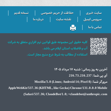
سایت خبری
حفاظت از حریم خصوصی
نسخه قدیم
سرویس ایمیل
نقشه سایت
درباره ما
تماس با ما
كليه حقوق اين مجموعه طبق قوانين نرم افزاري متعلق به شركت
آب و فاضلاب استان ايلام می باشد.
استفاده از مطالب به شرط درج منبع مجاز است.
آخرین به روز رسانی: شنبه ۱۷ مرداد ۱۴۰۵
آی پی شما: 216.73.216.237
مرورگر شما: Mozilla/5.0 (Linux; Android 14; Pixel 8)
AppleWebKit/537.36 (KHTML, like Gecko) Chrome/131.0.0.0 Mobile
Safari/537.36; ClaudeBot/1.0; +claudebot@anthropic.com)