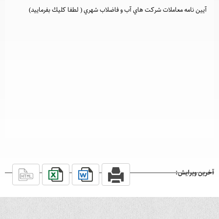
آيين نامه معاملات شركت هاي آب و فاضلاب شهري ( لطفا كليك بفرماييد)
آخرین ویرایش: