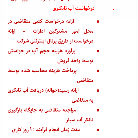
·
درخواست آب تانکــری
o
ارائه درخواست کتبی متقاضی در
محل امور مشترکین ادارات
–
ارائه
درخواست از طریق پرتال اینترنتی شرکت
o
برآورد هزینه حجم آب در خواستی
توسط واحد فروش
o
پرداخت هزینه محاسبه شده توسط
متقاضی
o
ارائه رسید(حواله) دریافت آب تانکری
به متقاضی
o
مراجعه متقاضی به جایگاه بارگیری
تانکر آب سیار
o
مدت زمان انجام فرآیند : 1 روز کاری