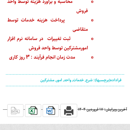
o
محاسبه و برآورد هزینه توسط واحد
فروش
o
پرداخت هزینه خدمات توسط
متقاضی
o
ثبت تغییرات در سامانه نرم افزار
امورمشترکین توسط واحد فروش
o
مدت زمان انجام فرآیند : 3 روز کاری
فراداده(برچسبها): شرح, خدمات, واحد, امور, مشترکین
آخرین ویرایش: ۱۷ فروردين ۱۴۰۴