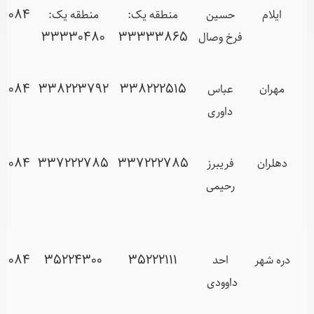
حسین
منطقه یک:
منطقه یک:
084
منطقه یک:
فرخ وصال
33333865
33330480
ایلام – بلوار
مدرس
عباس
338222515
338223792
084
مهران –
داوری
بلوار
امام(ره)
فریبرز
337222785
337222785
084
دهلران-
رحیمی
خیابان
شهدای
دانش آموز
ر
احد
35222111
35224300
084
دره شهر –
داوودی
خیابان امام
(ره)