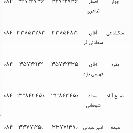
اصغر
32722736
32722736
084
چوار- بلوار
ظاهری
حضرت
امام(ره)
ی
آقای
33854821
33853283
084
ملکشاهی –
سعادتی فر
خیابان
معلم
آقای
35722435
35722122
084
بدره –
فهیمی نژاد
خیابان عمار
یاسر
د
سجاد
33843450
33843450
084
صالح آباد –
شوهانی
خیابان
شهید رجایی
امیر عبدلی
33771390
33771250
084
میمه