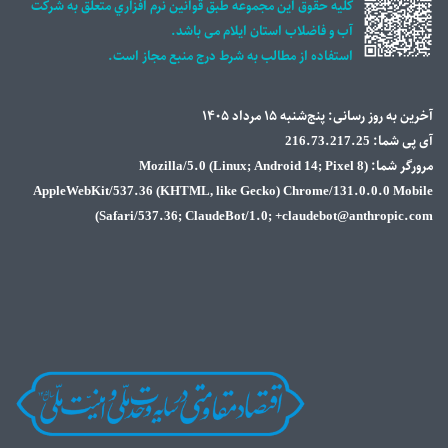
كليه حقوق اين مجموعه طبق قوانين نرم افزاري متعلق به شركت
آب و فاضلاب استان ايلام می باشد.
استفاده از مطالب به شرط درج منبع مجاز است.
ی: پنج‌شنبه ۱۵ مرداد ۱۴۰۵
مرورگر شما: Mozilla/5.0 (Linux; Android 14; Pixel 8)
AppleWebKit/537.36 (KHTML, like Gecko) Chrome/131.0.
Safari/537.36; ClaudeBot/1.0; +claudebot@ant