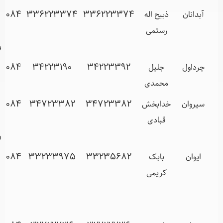
ذبیح اله
336223374
336223374
084
آبدانان-
رستمی
خیابان
ولیعصر(عج)
جلیل
34223392
34223190
084
سرابله –
محمدی
بلوار بسیج
خدابخش
34723382
34723382
084
سیروان –
قبادی
خیابان
ولیعصر(عج)
بابک
33235682
33233975
084
ایوان –
کریمی
خیابان
شهید
دستغیب